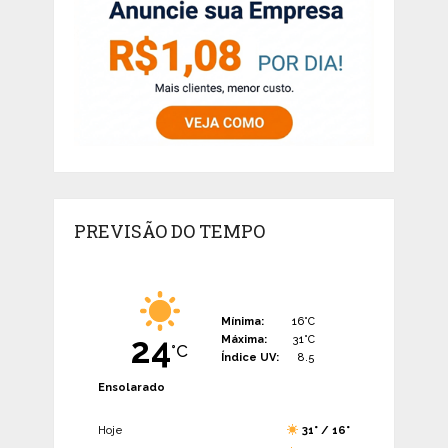
PREVISÃO DO TEMPO
Mínima:
16°C
24
Máxima:
31°C
°C
Índice UV:
8.5
Ensolarado
Hoje
31° / 16°