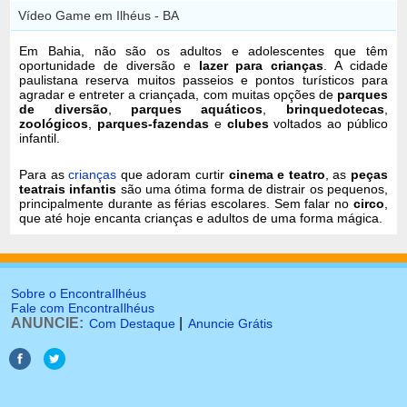
Vídeo Game em Ilhéus - BA
Em Bahia, não são os adultos e adolescentes que têm
oportunidade de diversão e
lazer para crianças
. A cidade
paulistana reserva muitos passeios e pontos turísticos para
agradar e entreter a criançada, com muitas opções de
parques
de diversão
,
parques aquáticos
,
brinquedotecas
,
zoológicos
,
parques-fazendas
e
clubes
voltados ao público
infantil.
Para as
crianças
que adoram curtir
cinema e teatro
, as
peças
teatrais infantis
são uma ótima forma de distrair os pequenos,
principalmente durante as férias escolares. Sem falar no
circo
,
que até hoje encanta crianças e adultos de uma forma mágica.
Sobre o EncontraIlhéus
Fale com EncontraIlhéus
ANUNCIE:
|
Com Destaque
Anuncie Grátis