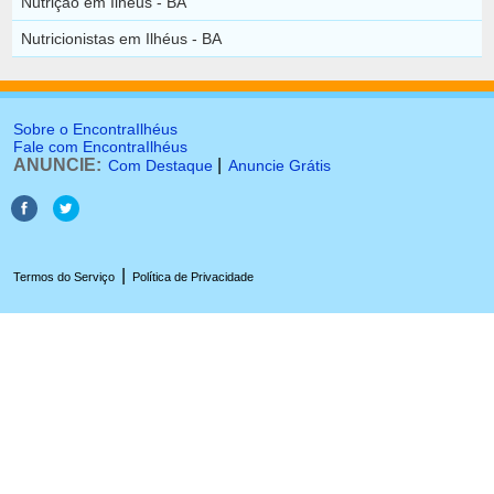
Nutrição em Ilhéus - BA
Nutricionistas em Ilhéus - BA
Sobre o EncontraIlhéus
Fale com EncontraIlhéus
ANUNCIE:
|
Com Destaque
Anuncie Grátis
|
Termos do Serviço
Política de Privacidade