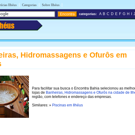
|
|
|
tícias Ilhéus
Categorias
Sobre Ilhéus
A
B
C
D
E
F
G
H
I
categorias:
lhéus
iras, Hidromassagens e Ofurôs em
s
Para facilitar sua busca o Encontra Bahia selecionou as melho
lojas de
Banheiras, Hidromassagens e Ofurôs na cidade de Il
região, com telefones e endereço das empresas.
Similares: »
Piscinas em Ilhéus