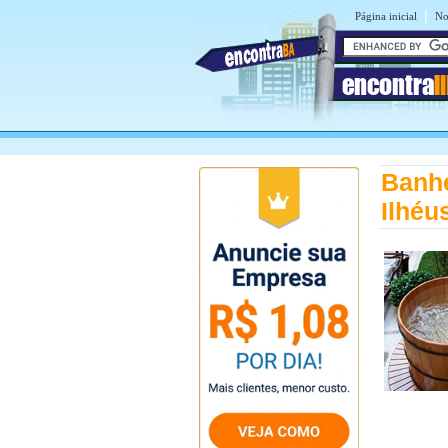
|
Página inicial
No
encontra
I
Banhe
Ilhéu