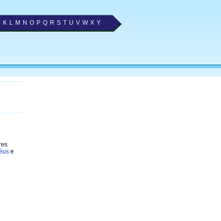
J
K
L
M
N
O
P
Q
R
S
T
U
V
W
X
Y
res
héus
e