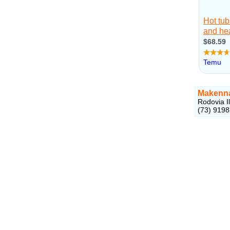
Makenna
Rodovia I
(73) 919