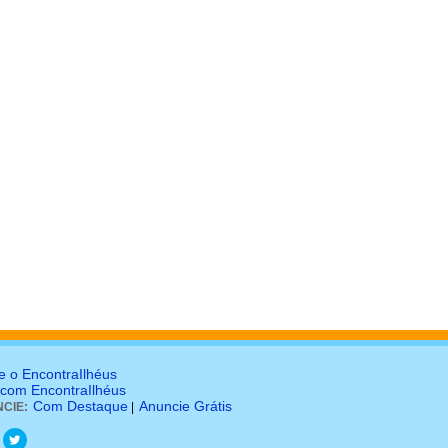
e o EncontraIlhéus
 com EncontraIlhéus
Com Destaque
Anuncie Grátis
CIE:
|