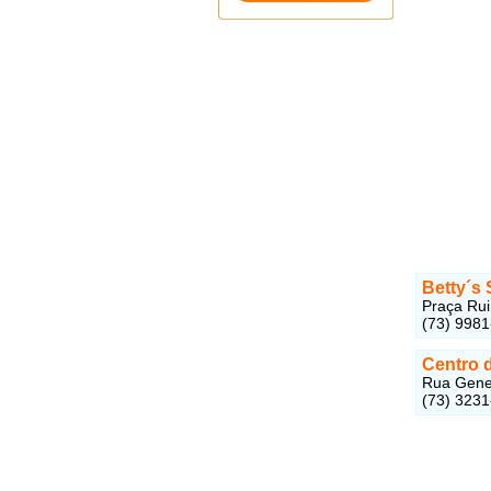
Betty´s 
Praça Rui
(73) 998
Centro 
Rua Gener
(73) 323