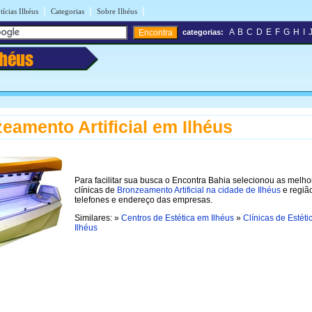
|
|
|
tícias Ilhéus
Categorias
Sobre Ilhéus
A
B
C
D
E
F
G
H
I
categorias:
lhéus
eamento Artificial em Ilhéus
Para facilitar sua busca o Encontra Bahia selecionou as melho
clínicas de
Bronzeamento Artificial na cidade de Ilhéus
e regiã
telefones e endereço das empresas.
Similares: »
Centros de Estética em Ilhéus
»
Clínicas de Estét
Ilhéus