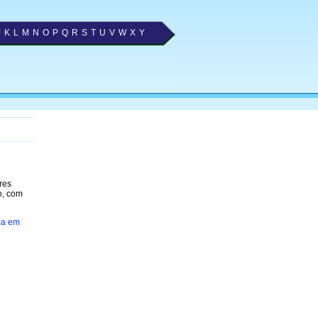
J
K
L
M
N
O
P
Q
R
S
T
U
V
W
X
Y
res
o, com
ica em