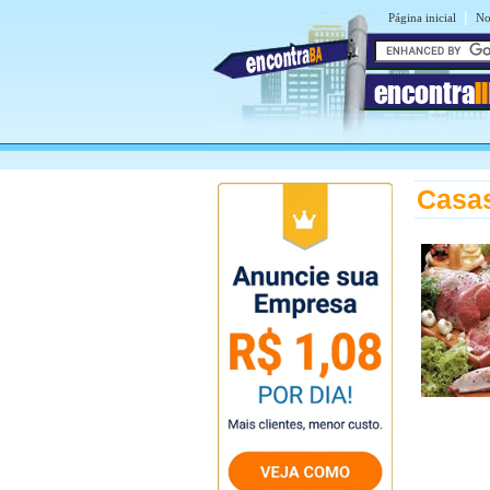
|
Página inicial
No
encontra
I
Casas