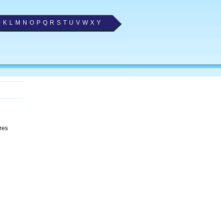
J
K
L
M
N
O
P
Q
R
S
T
U
V
W
X
Y
res