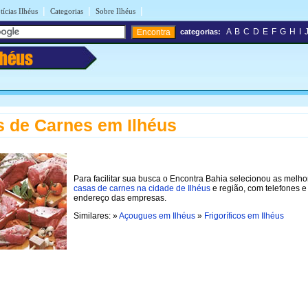
|
|
|
tícias Ilhéus
Categorias
Sobre Ilhéus
A
B
C
D
E
F
G
H
I
categorias:
lhéus
 de Carnes em Ilhéus
Para facilitar sua busca o Encontra Bahia selecionou as melho
casas de carnes na cidade de Ilhéus
e região, com telefones e
endereço das empresas.
Similares: »
Açougues em Ilhéus
»
Frigoríficos em Ilhéus