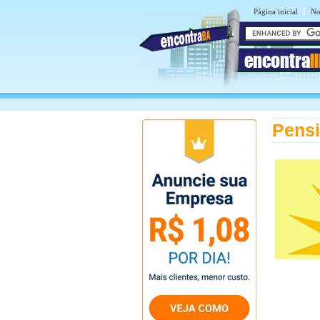
|
Página inicial
No
encontra
I
Pensi