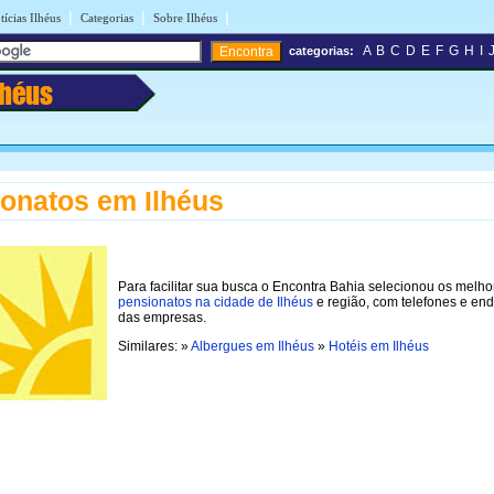
|
|
|
tícias Ilhéus
Categorias
Sobre Ilhéus
A
B
C
D
E
F
G
H
I
categorias:
lhéus
onatos em Ilhéus
Para facilitar sua busca o Encontra Bahia selecionou os melho
pensionatos na cidade de Ilhéus
e região, com telefones e en
das empresas.
Similares: »
Albergues em Ilhéus
»
Hotéis em Ilhéus