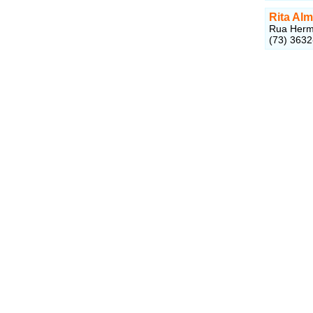
Rita Al
Rua Hermi
(73) 363