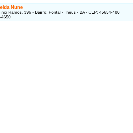
meida Nune
nio Ramos, 396 - Bairro: Pontal - Ilhéus - BA - CEP: 45654-480
2-4650