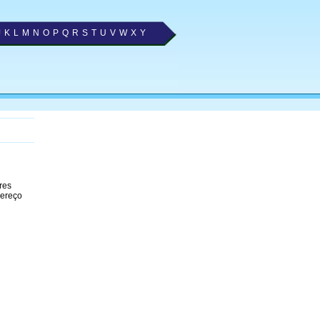
J
K
L
M
N
O
P
Q
R
S
T
U
V
W
X
Y
res
dereço