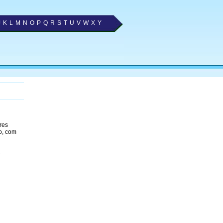
J
K
L
M
N
O
P
Q
R
S
T
U
V
W
X
Y
res
o, com
»