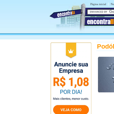
|
Página inicial
No
encontra
I
Podól