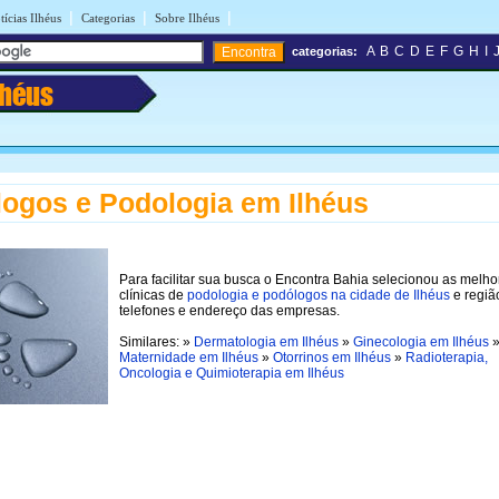
|
|
|
tícias Ilhéus
Categorias
Sobre Ilhéus
A
B
C
D
E
F
G
H
I
categorias:
lhéus
ogos e Podologia em Ilhéus
Para facilitar sua busca o Encontra Bahia selecionou as melho
clínicas de
podologia e podólogos na cidade de Ilhéus
e regiã
telefones e endereço das empresas.
Similares: »
Dermatologia em Ilhéus
»
Ginecologia em Ilhéus
Maternidade em Ilhéus
»
Otorrinos em Ilhéus
»
Radioterapia,
Oncologia e Quimioterapia em Ilhéus